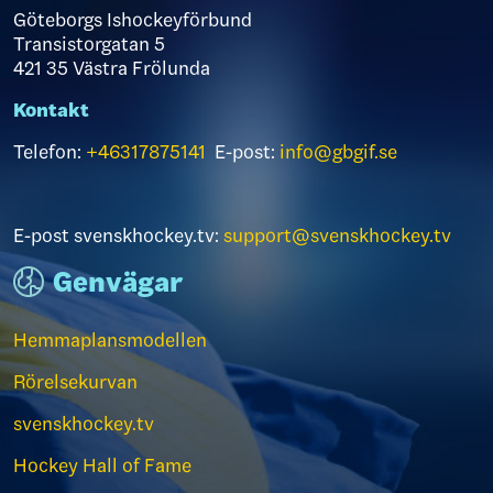
Göteborgs Ishockeyförbund
Transistorgatan 5
421 35 Västra Frölunda
Kontakt
Telefon:
+46317875141
E-post:
info@gbgif.se
E-post svenskhockey.tv:
support@svenskhockey.tv
Genvägar
Hemmaplansmodellen
Rörelsekurvan
svenskhockey.tv
Hockey Hall of Fame