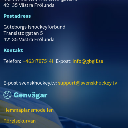
421 35 Västra Frölunda
Postadress
Göteborgs Ishockeyförbund
Transistorgatan 5
421 35 Västra Frölunda
Kontakt
Telefon:
+46317875141
E-post:
info@gbgif.se
E-post svenskhockey.tv:
support@svenskhockey.tv
Genvägar
Hemmaplansmodellen
Rörelsekurvan